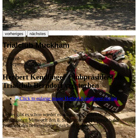
vorheriges
nächstes
Trialclub Muckham
Featured
12. September 2021
Herbert Kendlinger Clubpräsident des
Trialclub Berndorf verstorben
Leider gibt es schon wieder eine traurige Nachricht, am
vergangenen Mittwoch den 8. Septempter 2021 verstarb der
Präsident des befreundeten Trialclubs Berndorf.