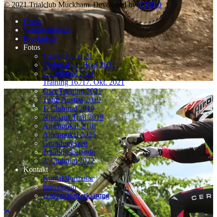
© 2021 Trialclub Muckham. Developed by
UTILO
Home
Veranstaltungen
Ergebnisse
Fotos
Training 6.11.21
Clubtrial am Högl 2021
2. Clubtrial 2021
Training 16./17. Okt. 2021
Oset Training 2021
Team Austria 2019
1. Clubtrial 2019
Nikolaus Trial 2018
Alpenpokal 2018
Alpenpokal 2025
Gründungszeit
Trainingsgelände
3. Clubtrial 2022
Kontakt
Kontaktformular
Impressum
Datenschutzerklärung